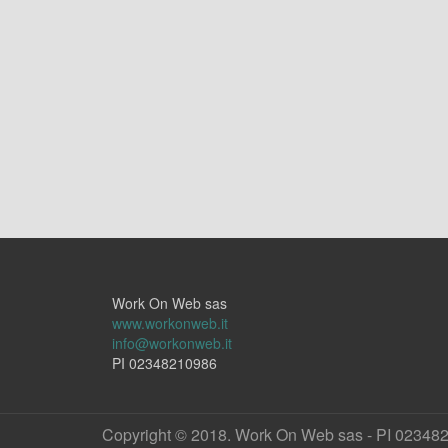
Work On Web sas
www.workonweb.it
info@workonweb.it
PI 02348210986
Copyright © 2018. Work On Web sas - PI 02348