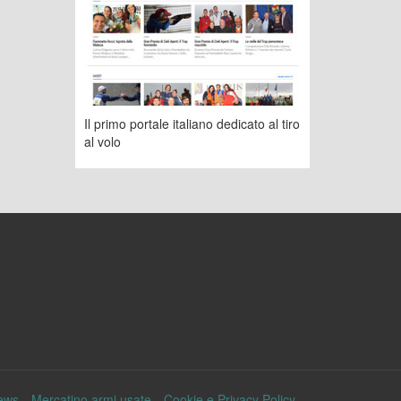
Il primo portale italiano dedicato al tiro
al volo
ews
Mercatino armi usate
Cookie e Privacy Policy