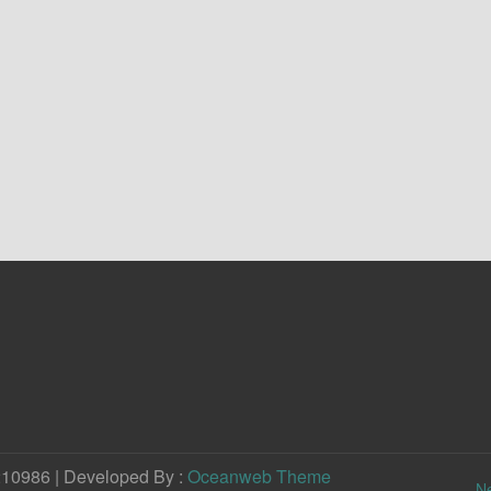
210986 | Developed By :
Oceanweb Theme
N