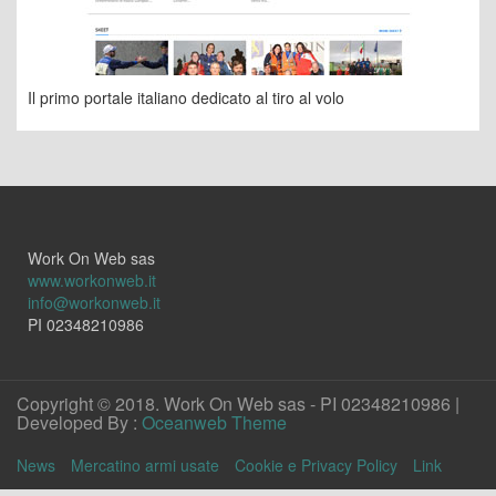
Il primo portale italiano dedicato al tiro al volo
Work On Web sas
www.workonweb.it
info@workonweb.it
PI 02348210986
Copyright © 2018. Work On Web sas - PI 02348210986 |
Developed By :
Oceanweb Theme
News
Mercatino armi usate
Cookie e Privacy Policy
Link