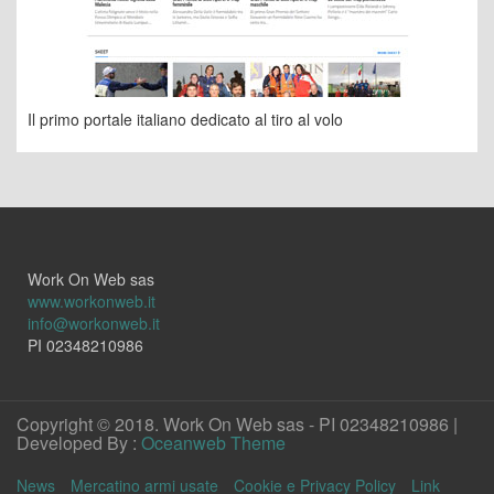
Il primo portale italiano dedicato al tiro al volo
Work On Web sas
www.workonweb.it
info@workonweb.it
PI 02348210986
Copyright © 2018. Work On Web sas - PI 02348210986 |
Developed By :
Oceanweb Theme
News
Mercatino armi usate
Cookie e Privacy Policy
Link