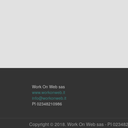
Work On Web sas
www.workonweb.it
info@workonweb.it
PI 02348210986
Copyright © 2018. Work On Web sas - PI 02348