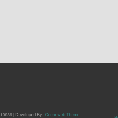
210986 | Developed By :
Oceanweb Theme
N