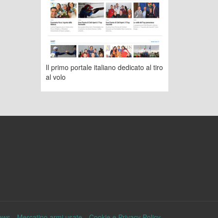
Il primo portale italiano dedicato al tiro
al volo
ews
Mercatino armi usate
Cookie e Privacy Policy