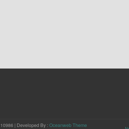
210986 | Developed By :
Oceanweb Theme
N