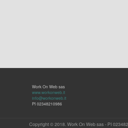
Work On Web sas
www.workonweb.it
info@workonweb.it
PI 02348210986
Copyright © 2018. Work On Web sas - PI 02348