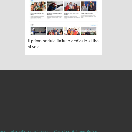
Il primo portale italiano dedicato al tiro
al volo
ews
Mercatino armi usate
Cookie e Privacy Policy