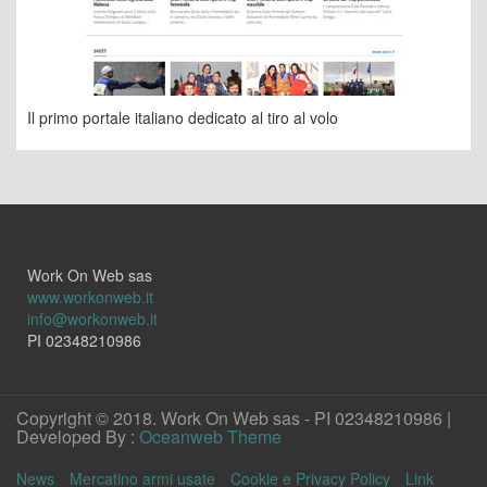
Il primo portale italiano dedicato al tiro al volo
Work On Web sas
www.workonweb.it
info@workonweb.it
PI 02348210986
Copyright © 2018. Work On Web sas - PI 02348210986 |
Developed By :
Oceanweb Theme
News
Mercatino armi usate
Cookie e Privacy Policy
Link