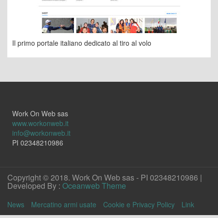
Il primo portale italiano dedicato al tiro al volo
Work On Web sas
www.workonweb.it
info@workonweb.it
PI 02348210986
Copyright © 2018. Work On Web sas - PI 02348210986 |
Developed By :
Oceanweb Theme
News
Mercatino armi usate
Cookie e Privacy Policy
Link