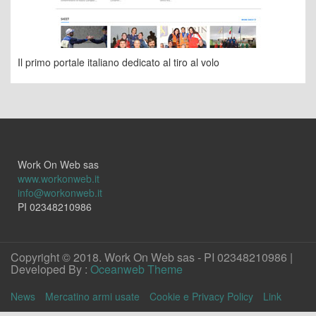
Il primo portale italiano dedicato al tiro al volo
Work On Web sas
www.workonweb.it
info@workonweb.it
PI 02348210986
Copyright © 2018. Work On Web sas - PI 02348210986 |
Developed By :
Oceanweb Theme
News
Mercatino armi usate
Cookie e Privacy Policy
Link