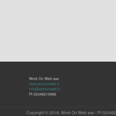
Work On Web sas
www.workonweb.it
info@workonweb.it
PI 02348210986
Copyright © 2018. Work On Web sas - PI 02348