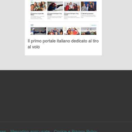
Il primo portale italiano dedicato al tiro
al volo
ews
Mercatino armi usate
Cookie e Privacy Policy