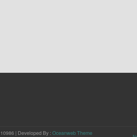
210986 | Developed By :
Oceanweb Theme
N