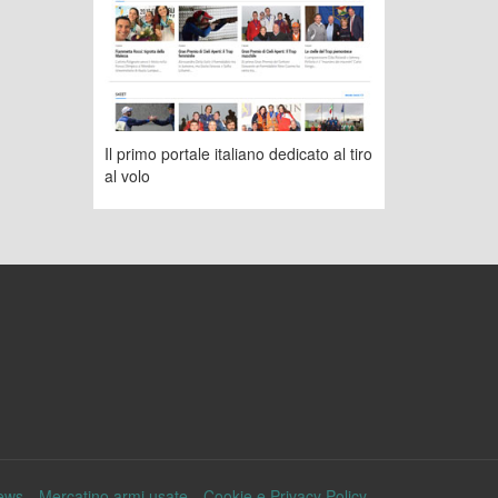
Il primo portale italiano dedicato al tiro
al volo
ews
Mercatino armi usate
Cookie e Privacy Policy