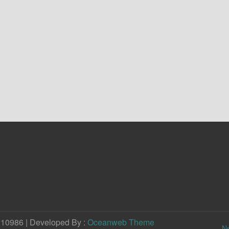
210986 | Developed By :
Oceanweb Theme
N