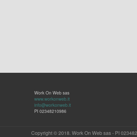
Work On Web sas
www.workonweb.it
info@workonweb.it
PI 02348210986
Copyright © 2018. Work On Web sas - PI 02348