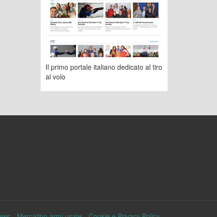
Il primo portale italiano dedicato al tiro
al volo
ews
Mercatino armi usate
Cookie e Privacy Policy