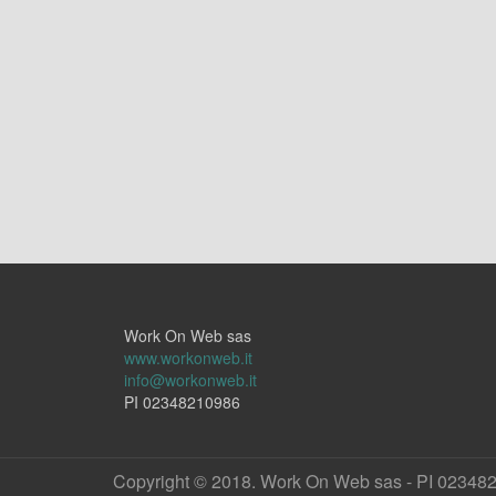
Work On Web sas
www.workonweb.it
info@workonweb.it
PI 02348210986
Copyright © 2018. Work On Web sas - PI 02348