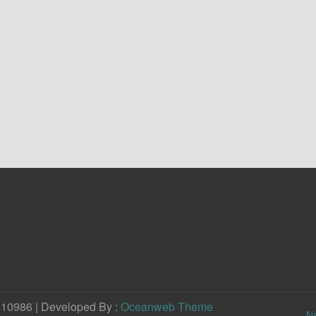
210986 | Developed By :
Oceanweb Theme
N