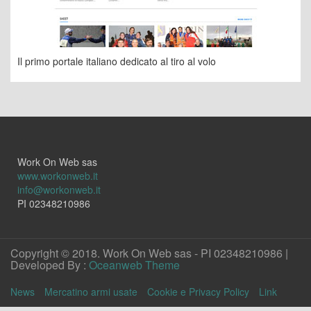
Il primo portale italiano dedicato al tiro al volo
Work On Web sas
www.workonweb.it
info@workonweb.it
PI 02348210986
Copyright © 2018. Work On Web sas - PI 02348210986 |
Developed By :
Oceanweb Theme
News
Mercatino armi usate
Cookie e Privacy Policy
Link