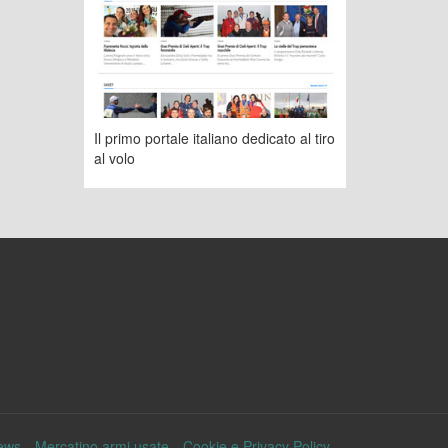
Il primo portale italiano dedicato al tiro
al volo
ews
Mercatino armi usate
Cookie e Privacy Policy