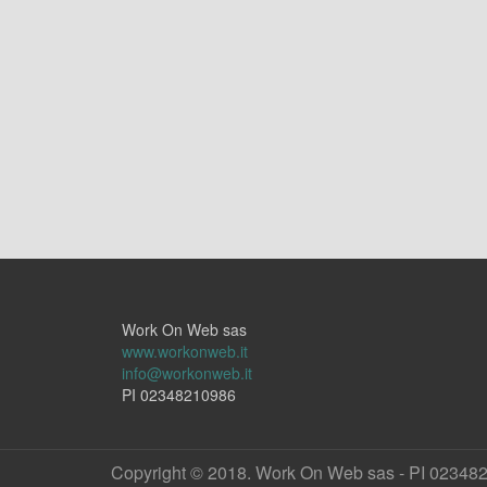
Work On Web sas
www.workonweb.it
info@workonweb.it
PI 02348210986
Copyright © 2018. Work On Web sas - PI 02348