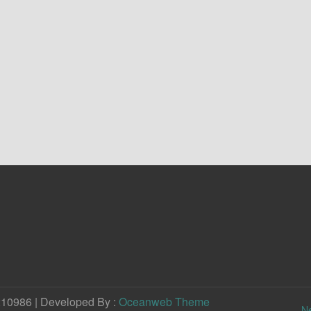
210986 | Developed By :
Oceanweb Theme
N