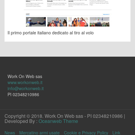
Il primo portale italiano dedicato al tiro al volo
Work On Web sas
www.workonweb.it
info@workonweb.it
PI 02348210986
Copyright © 2018. Work On Web sas - PI 02348210986 |
Developed By :
Oceanweb Theme
News
Mercatino armi usate
Cookie e Privacy Policy
Link