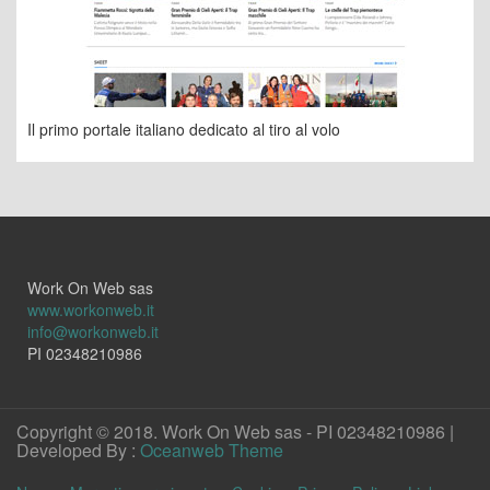
Il primo portale italiano dedicato al tiro al volo
Work On Web sas
www.workonweb.it
info@workonweb.it
PI 02348210986
Copyright © 2018. Work On Web sas - PI 02348210986 |
Developed By :
Oceanweb Theme