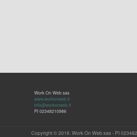
Work On Web sas
www.workonweb.it
info@workonweb.it
PI 02348210986
Copyright © 2018. Work On Web sas - PI 02348