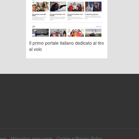
Il primo portale italiano dedicato al tiro
al volo
ews
Mercatino armi usate
Cookie e Privacy Policy