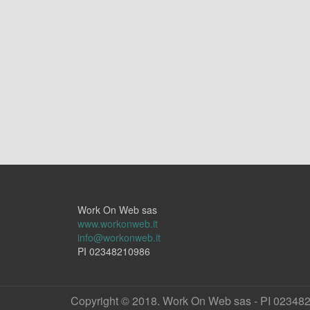
Work On Web sas
www.workonweb.it
info@workonweb.it
PI 02348210986
Copyright © 2018. Work On Web sas - PI 02348