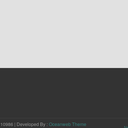
210986 | Developed By :
Oceanweb Theme
N