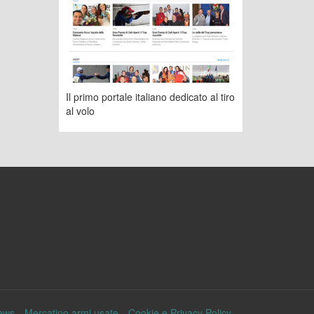
Il primo portale italiano dedicato al tiro
al volo
ews
Mercatino armi usate
Cookie e Privacy Policy