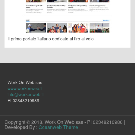
Il primo portale italiano dedicato al tiro al volo
Work On Web sas
www.workonweb.it
info@workonweb.it
PI 02348210986
Copyright © 2018. Work On Web sas - PI 02348210986 |
Developed By :
Oceanweb Theme