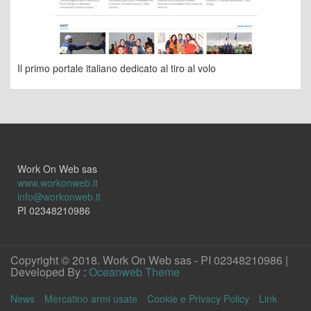
Il primo portale italiano dedicato al tiro al volo
Work On Web sas
www.workonweb.it
info@workonweb.it
PI 02348210986
Copyright © 2018. Work On Web sas - PI 02348210986 |
Developed By :
Oceanweb Theme
News
Mercatino armi usate
Cookie e Privacy Policy
Link