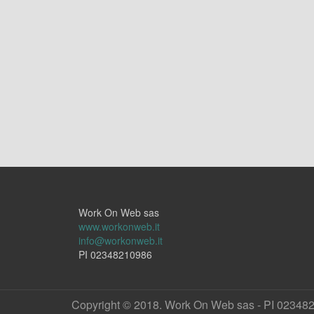
Work On Web sas
www.workonweb.it
info@workonweb.it
PI 02348210986
Copyright © 2018. Work On Web sas - PI 02348