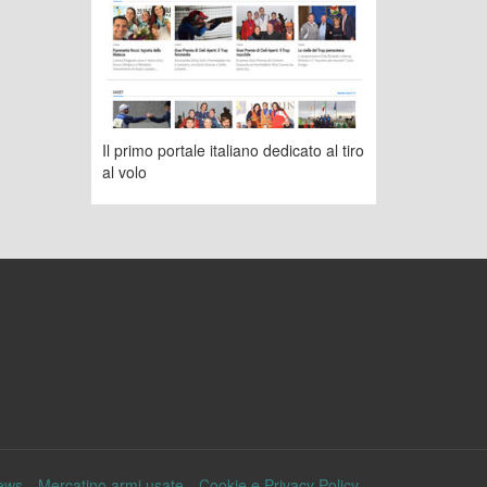
Il primo portale italiano dedicato al tiro
al volo
ews
Mercatino armi usate
Cookie e Privacy Policy