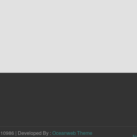
210986 | Developed By :
Oceanweb Theme
N