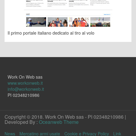
Il primo portale italiano dedicato al tiro al volo
Work On Web sas
www.workonweb.it
info@workonweb.it
PI 02348210986
Copyright © 2018. Work On Web sas - PI 02348210986 |
Developed By :
Oceanweb Theme
News
Mercatino armi usate
Cookie e Privacy Policy
Link