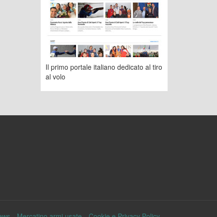
Il primo portale italiano dedicato al tiro
al volo
ews
Mercatino armi usate
Cookie e Privacy Policy