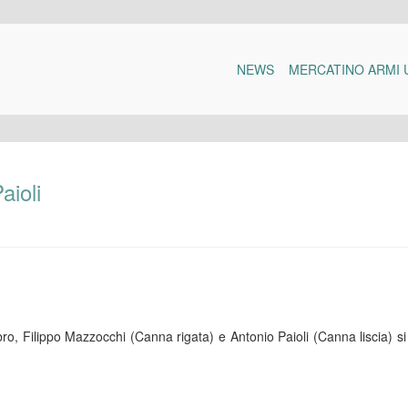
NEWS
MERCATINO ARMI 
aioli
umbro, Filippo Mazzocchi (Canna rigata) e Antonio Paioli (Canna liscia) s