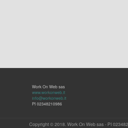
Work On Web sas
www.workonweb.it
info@workonweb.it
PI 02348210986
Copyright © 2018. Work On Web sas - PI 02348