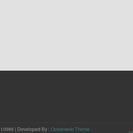
210986 | Developed By :
Oceanweb Theme
N