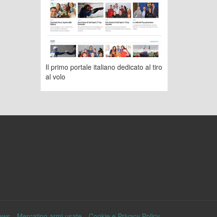
Il primo portale italiano dedicato al tiro
al volo
ews
Mercatino armi usate
Cookie e Privacy Policy