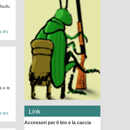
Maullu
 tiro
à e le
Link
 tiro
Accessori per il tiro e la caccia