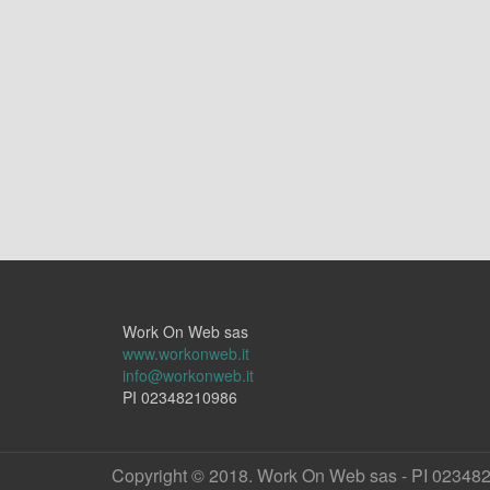
Work On Web sas
www.workonweb.it
info@workonweb.it
PI 02348210986
Copyright © 2018. Work On Web sas - PI 02348