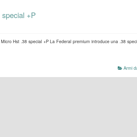
 special +P
 Micro Hst .38 special +P La Federal premium introduce una .38 spec
Armi da