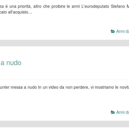
a è una priorità, altro che proibire le armi L'eurodeputato Stefano 
icato all'acquisto…
Armi da
 a nudo
unter messa a nudo In un video da non perdere, vi mostriamo le novit
Armi da