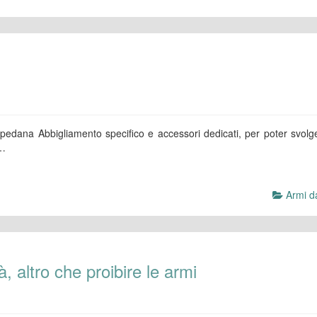
n pedana Abbigliamento specifico e accessori dedicati, per poter svolg
à…
Armi da
, altro che proibire le armi