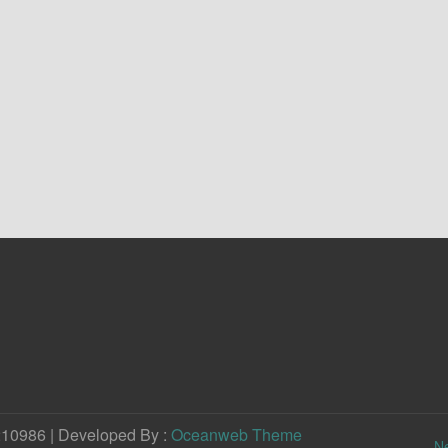
210986 | Developed By :
Oceanweb Theme
N