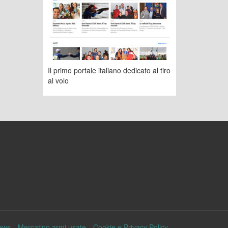
Il primo portale italiano dedicato al tiro
al volo
ews
Mercatino armi usate
Cookie e Privacy Policy