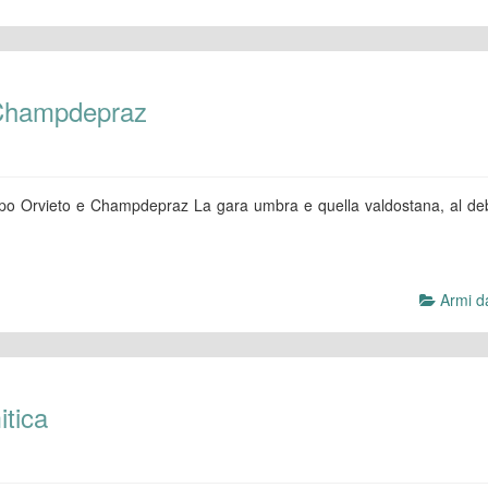
e Champdepraz
dopo Orvieto e Champdepraz La gara umbra e quella valdostana, al de
Armi da
tica