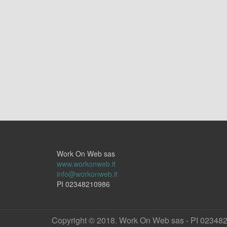
Work On Web sas
www.workonweb.it
info@workonweb.it
PI 02348210986
Copyright © 2018. Work On Web sas - PI 02348