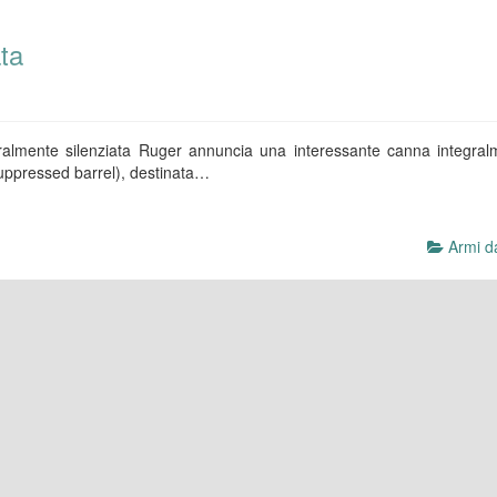
ta
ralmente silenziata Ruger annuncia una interessante canna integral
l suppressed barrel), destinata…
Armi da