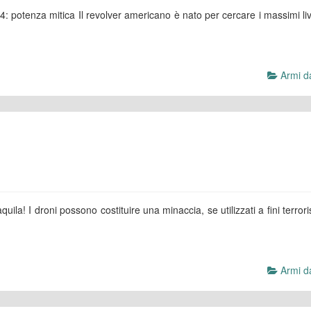
potenza mitica Il revolver americano è nato per cercare i massimi live
Armi da
ila! I droni possono costituire una minaccia, se utilizzati a fini terroris
Armi da