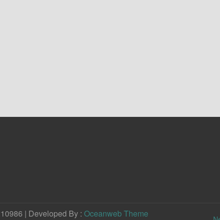
210986 | Developed By :
Oceanweb Theme
N