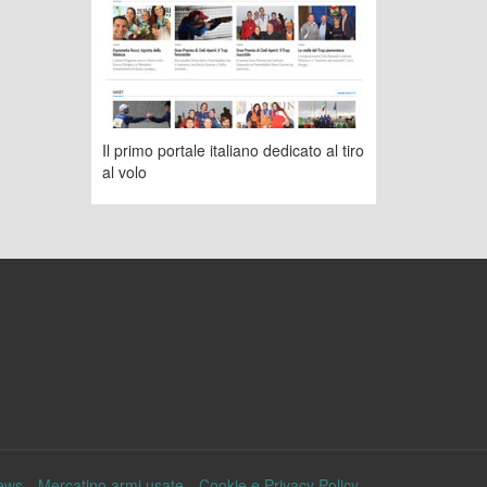
Il primo portale italiano dedicato al tiro
al volo
ews
Mercatino armi usate
Cookie e Privacy Policy