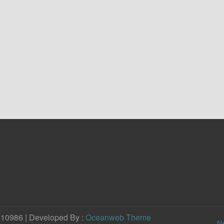
210986 | Developed By :
Oceanweb Theme
N