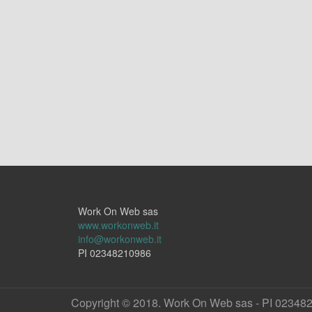
Work On Web sas
www.workonweb.it
info@workonweb.it
PI 02348210986
Copyright © 2018. Work On Web sas - PI 02348